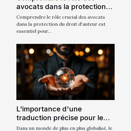
avocats dans la protection
du droit d'auteur
Comprendre le rôle crucial des avocats
dans la protection du droit d'auteur est
essentiel pour...
L'importance d'une
traduction précise pour le
marketing international
Dans un monde de plus en plus globalisé, le