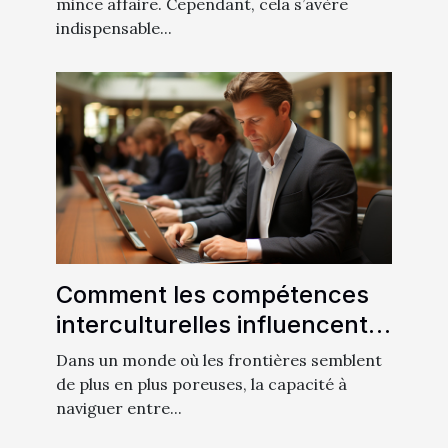
mince affaire. Cependant, cela s’avère
indispensable...
Comment les compétences
interculturelles influencent-
elles le succès dans les
Dans un monde où les frontières semblent
métiers itinérants ?
de plus en plus poreuses, la capacité à
naviguer entre...