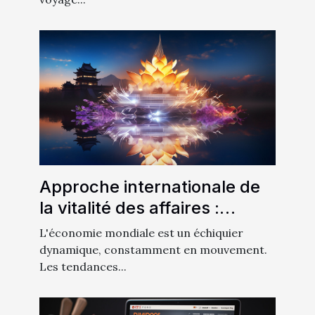
Approche internationale de
la vitalité des affaires :
Comparaison entre l'Europe
L'économie mondiale est un échiquier
et l'Asie
dynamique, constamment en mouvement.
Les tendances...