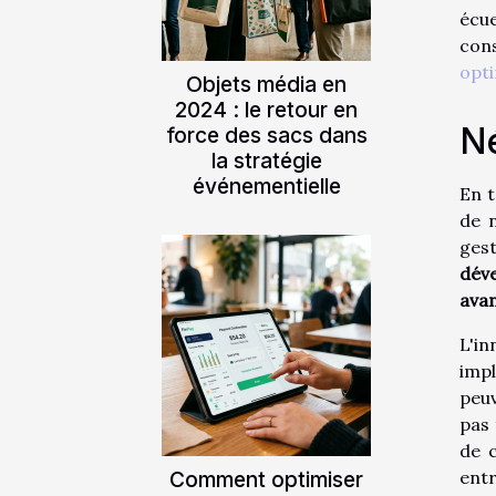
écue
cons
opti
Objets média en
2024 : le retour en
Né
force des sacs dans
la stratégie
événementielle
En 
de n
ges
dév
avan
L'in
impl
peuv
pas 
de c
Comment optimiser
entr