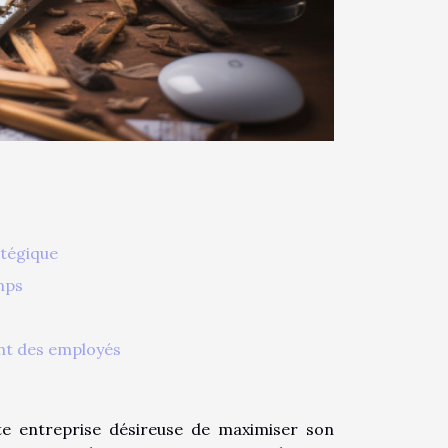
atégique
mps
nt des employés
ute entreprise désireuse de maximiser son