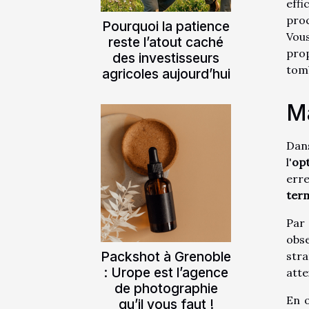
effi
proc
Pourquoi la patience
Vous
reste l’atout caché
prop
des investisseurs
tomb
agricoles aujourd’hui
Ma
Dans
l'
opt
erre
ter
Par 
obse
Packshot à Grenoble
stra
: Urope est l’agence
atte
de photographie
En o
qu’il vous faut !