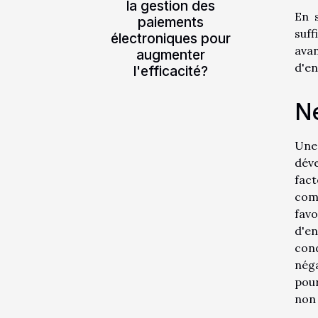
la gestion des
En 
paiements
suff
électroniques pour
avan
augmenter
d'en
l'efficacité?
Ne
Une
dév
fact
com
fav
d'en
cond
néga
pour
non 