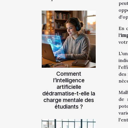
peut
oppo
d'op
En c
l'
imp
votr
L'un
indi
l'ef
Comment
des 
l’intelligence
néce
artificielle
Malh
dédramatise-t-elle la
de 
charge mentale des
étudiants ?
pote
vari
l'en