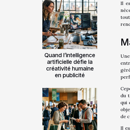
Il 
néc
tou
ren
M
Quand l’intelligence
Une 
artificielle défie la
entr
créativité humaine
géré
en publicité
perf
Cep
du t
qui 
obje
de c
Il e