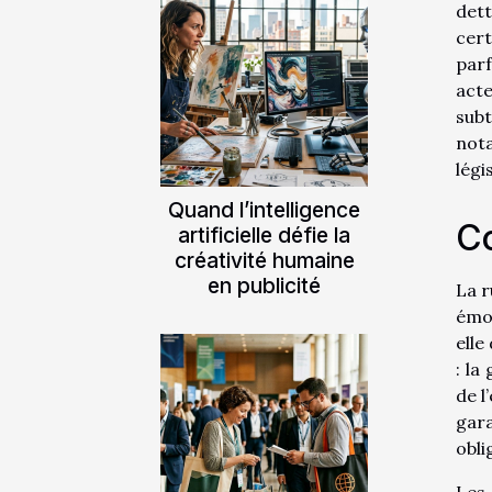
dett
cert
parf
acte
subt
not
légi
Quand l’intelligence
C
artificielle défie la
créativité humaine
en publicité
La r
émot
elle
: la
de l
gara
obli
Les