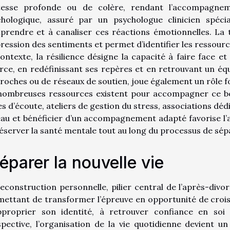
stesse profonde ou de colère, rendant l’accompagnem
chologique, assuré par un psychologue clinicien spécia
rendre et à canaliser ces réactions émotionnelles. La t
pression des sentiments et permet d’identifier les ressou
ontexte, la résilience désigne la capacité à faire face e
rce, en redéfinissant ses repères et en retrouvant un équ
roches ou de réseaux de soutien, joue également un rôle 
nombreuses ressources existent pour accompagner ce bou
es d’écoute, ateliers de gestion du stress, associations dé
au et bénéficier d’un accompagnement adapté favorise l’ad
éserver la santé mentale tout au long du processus de sép
éparer la nouvelle vie
econstruction personnelle, pilier central de l’après-divo
ettant de transformer l’épreuve en opportunité de crois
pproprier son identité, à retrouver confiance en soi 
pective, l’organisation de la vie quotidienne devient un