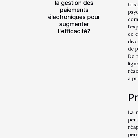
la gestion des
tri
paiements
psy
électroniques pour
comp
augmenter
l’ex
l'efficacité?
ce c
divo
de p
De 
lign
rése
à pr
Pr
La r
perm
réa
pers