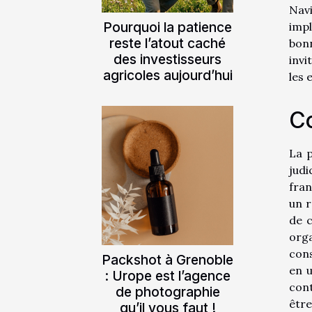
Navi
Pourquoi la patience
impl
reste l’atout caché
bon
des investisseurs
invi
agricoles aujourd’hui
les 
Co
La p
judi
fran
un r
de c
org
cons
Packshot à Grenoble
en u
: Urope est l’agence
cont
de photographie
être
qu’il vous faut !