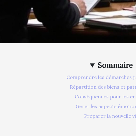
Sommaire
Comprendre les démarches ju
Répartition des biens et pa
Conséquences pour les en
Gérer les aspects émotio
Préparer la nouvelle v