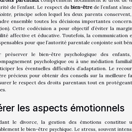
rité de l’enfant. Le respect du
bien-être
de l’enfant s’insc
ointe
, principe selon lequel les deux parents conservent
dre ensemble toutes les décisions importantes concernan
gion). Cette codécision a pour objectif d’éviter la marg
ilité affective et éducative. Toutefois, la communication
spensables pour que l’autorité parentale conjointe soit béné
r préserver le bien-être psychologique des enfant
mpagnement psychologique ou à une médiation familiale, 
ticiper les éventuelles difficultés d’adaptation. Le reco
ère précieux pour obtenir des conseils sur la meilleure 
surer le respect des droits parentaux tout en protégeant la
es.
rer les aspects émotionnels
dant le divorce, la gestion des émotions constitue un
blement le bien-être psychique. Le stress, souvent intens