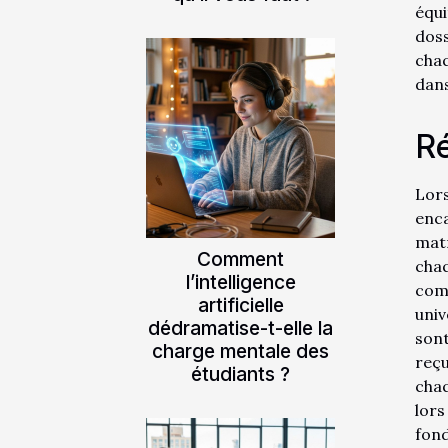
équi
doss
chaq
dans
Ré
Lors
enca
matr
Comment
cha
l’intelligence
comm
artificielle
univ
dédramatise-t-elle la
sont
charge mentale des
reçu
étudiants ?
chaq
lors
fond