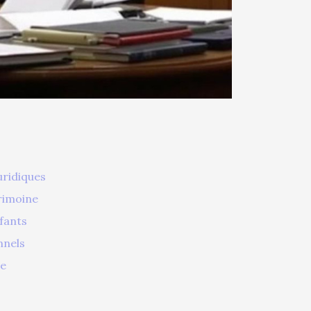
ridiques
trimoine
fants
nnels
ie