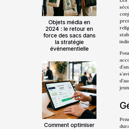
sécu
conj
pren
Objets média en
reli
2024 : le retour en
stab
force des sacs dans
la stratégie
indi
événementielle
Pou
acco
d’an
s’av
d’as
jeun
Gé
Pen
Comment optimiser
dura