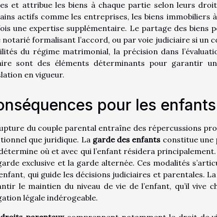
es et attribue les biens à chaque partie selon leurs droits
ains actifs comme les entreprises, les biens immobiliers à
ois une expertise supplémentaire. Le partage des biens pe
 notarié formalisant l’accord, ou par voie judiciaire si un
ilités du régime matrimonial, la précision dans l’évalu
aire sont des éléments déterminants pour garantir une
slation en vigueur.
onséquences pour les enfants
upture du couple parental entraîne des répercussions prof
ionnel que juridique. La
garde des enfants
constitue une 
 détermine où et avec qui l’enfant résidera principaleme
 garde exclusive et la garde alternée. Ces modalités s’arti
’enfant, qui guide les décisions judiciaires et parentales. L
ntir le maintien du niveau de vie de l’enfant, qu’il vive 
gation légale indérogeable.
droits parentaux
comprennent notamment le droit de visit