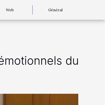
Web
Général
 émotionnels du