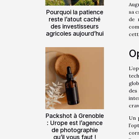
Augm
Pourquoi la patience
sa c
reste l’atout caché
de 
des investisseurs
com
agricoles aujourd’hui
cett
Op
L’o
tech
glob
des 
inte
craw
Packshot à Grenoble
Un p
: Urope est l’agence
l’op
de photographie
cor
qu’il vous faut !