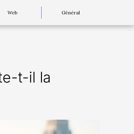
Web
Général
t-il la