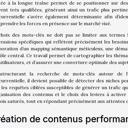
ée à la longue traîne permet de se positionner sur des
ent très qualifiées, générant ainsi un trafic plus pertinen
urrentielle s’avère également déterminante afin d’ident
rendre les forces en présence sur le marché visé.
choix des mots-clés ne doit pas se limiter aux termes 
essions spécifiques qui reflètent précisément les besoin
aboration d’un mapping sémantique méticuleux, une démar
ôle central. Ce travail permet de cartographier les thémat
utilisateurs, et d’assurer une couverture optimale des sujets 
structurant la recherche de mots-clés autour de l’
urrentielle, il devient possible de détecter des niches por
 les requêtes ciblées susceptibles de générer un trafic qu
ganisation des contenus et le choix des leviers à active
ois saturés, tout en répondant précisément aux attentes 
éation de contenus performa