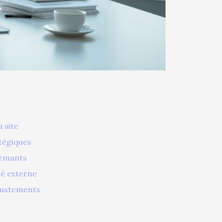
 site
tégiques
ormants
té externe
justements