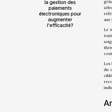
grâc
la gestion des
paiements
sél
électroniques pour
réfé
augmenter
aux 
l'efficacité?
Le m
tout
soi
thém
cont
Les 
du 
cibl
reco
indi
An