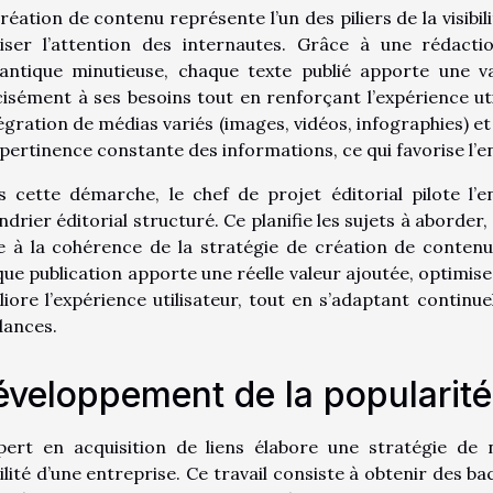
réation de contenu représente l’un des piliers de la visibil
éliser l’attention des internautes. Grâce à une rédact
ntique minutieuse, chaque texte publié apporte une val
isément à ses besoins tout en renforçant l’expérience util
tégration de médias variés (images, vidéos, infographies) et
pertinence constante des informations, ce qui favorise l
s cette démarche, le chef de projet éditorial pilote l
ndrier éditorial structuré. Ce planifie les sujets à aborde
le à la cohérence de la stratégie de création de contenu.
ue publication apporte une réelle valeur ajoutée, optimise 
iore l’expérience utilisateur, tout en s’adaptant continu
dances.
veloppement de la popularité
xpert en acquisition de liens élabore une stratégie de
bilité d’une entreprise. Ce travail consiste à obtenir des b