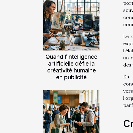
port
souv
conc
comp
Le 
expr
l’él
Quand l’intelligence
un r
artificielle défie la
des 
créativité humaine
en publicité
En 
conc
vers
l’or
parf
Cr