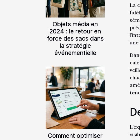
La c
fid
séma
Objets média en
préc
2024 : le retour en
l’in
force des sacs dans
une 
la stratégie
événementielle
Dan
cale
veil
chaq
amél
ten
Dé
L’e
visi
Comment optimiser