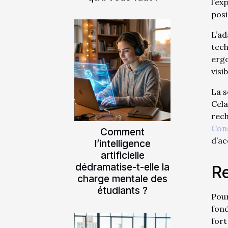
l’e
posi
L’a
tech
ergo
visi
La s
Cel
rec
Con
Comment
d’ac
l’intelligence
artificielle
dédramatise-t-elle la
Re
charge mentale des
étudiants ?
Pour
fond
fort