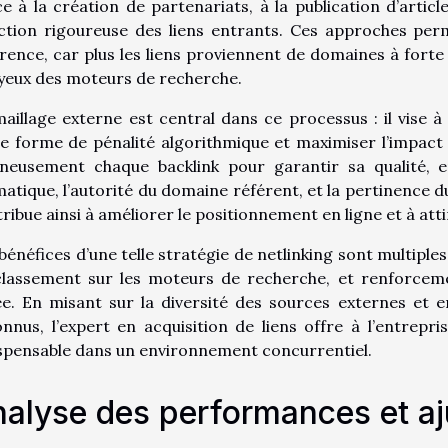
e à la création de partenariats, à la publication d’articl
ection rigoureuse des liens entrants. Ces approches pe
rence, car plus les liens proviennent de domaines à forte au
yeux des moteurs de recherche.
aillage externe est central dans ce processus : il vise à 
e forme de pénalité algorithmique et maximiser l’impact 
gneusement chaque backlink pour garantir sa qualité, 
atique, l’autorité du domaine référent, et la pertinence 
ribue ainsi à améliorer le positionnement en ligne et à attir
bénéfices d’une telle stratégie de netlinking sont multiples
classement sur les moteurs de recherche, et renforceme
ée. En misant sur la diversité des sources externes et e
nnus, l’expert en acquisition de liens offre à l’entrepri
spensable dans un environnement concurrentiel.
alyse des performances et a