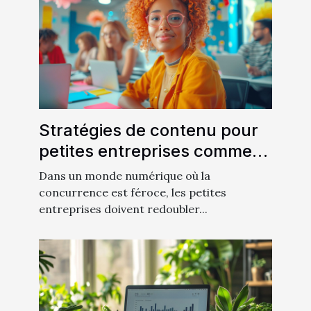
Stratégies de contenu pour
petites entreprises comment
créer un impact avec un
Dans un monde numérique où la
budget limité
concurrence est féroce, les petites
entreprises doivent redoubler...