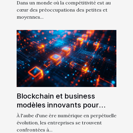
essentiels pour augmenter la
Dans un monde où la compétitivité est au
productivité en PME
cœur des préoccupations des petites et
moyennes...
Blockchain et business
modèles innovants pour
intégrer la technologie dans
À l'aube d'une ère numérique en perpétuelle
votre entreprise
évolution, les entreprises se trouvent
confrontées à...