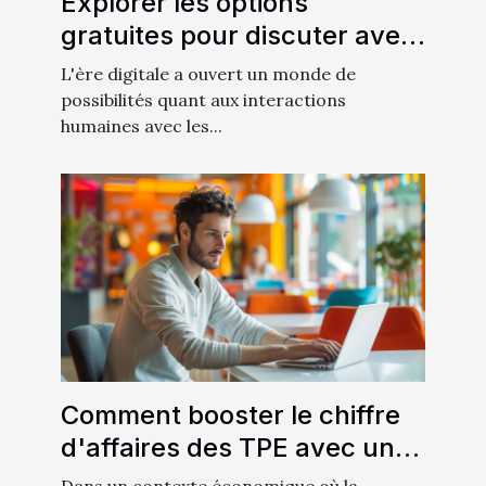
Explorer les options
gratuites pour discuter avec
des intelligences artificielles
L'ère digitale a ouvert un monde de
en français
possibilités quant aux interactions
humaines avec les...
Comment booster le chiffre
d'affaires des TPE avec un
webmaster dédié