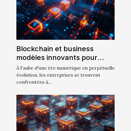
Blockchain et business
modèles innovants pour
intégrer la technologie dans
À l'aube d'une ère numérique en perpétuelle
votre entreprise
évolution, les entreprises se trouvent
confrontées à...