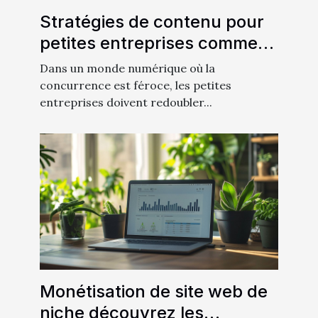
Stratégies de contenu pour
petites entreprises comment
créer un impact avec un
Dans un monde numérique où la
budget limité
concurrence est féroce, les petites
entreprises doivent redoubler...
Monétisation de site web de
niche découvrez les