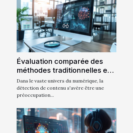
Évaluation comparée des
méthodes traditionnelles et
IA pour la détection de
Dans le vaste univers du numérique, la
contenu
détection de contenu s'avère être une
préoccupation...