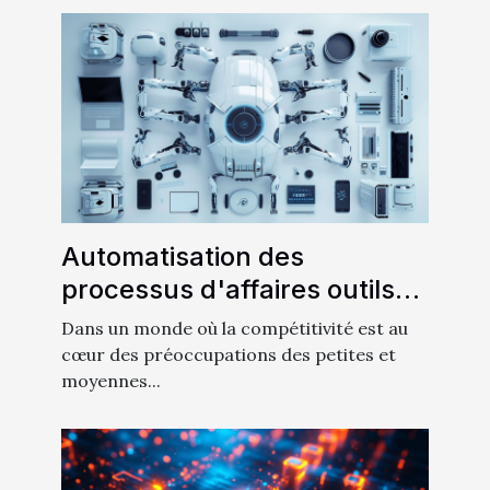
Automatisation des
processus d'affaires outils
essentiels pour augmenter la
Dans un monde où la compétitivité est au
productivité en PME
cœur des préoccupations des petites et
moyennes...