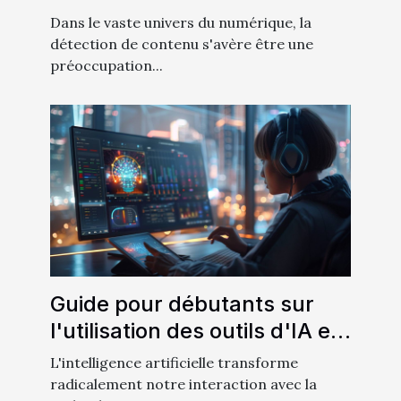
IA pour la détection de
Dans le vaste univers du numérique, la
contenu
détection de contenu s'avère être une
préoccupation...
Guide pour débutants sur
l'utilisation des outils d'IA en
interaction machine
L'intelligence artificielle transforme
radicalement notre interaction avec la