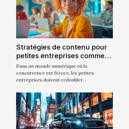
Stratégies de contenu pour
petites entreprises comment
créer un impact avec un
Dans un monde numérique où la
budget limité
concurrence est féroce, les petites
entreprises doivent redoubler...