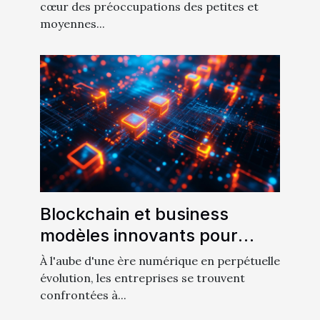
productivité en PME
cœur des préoccupations des petites et
moyennes...
Blockchain et business
modèles innovants pour
intégrer la technologie dans
À l'aube d'une ère numérique en perpétuelle
votre entreprise
évolution, les entreprises se trouvent
confrontées à...