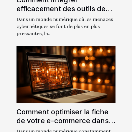
efficacement des outils de
sécurité sur votre site web
Dans un monde numérique où les menaces
pour augmenter la confiance
cybernétiques se font de plus en plus
pressantes, la...
des utilisateurs
Comment optimiser la fiche
de votre e-commerce dans
un annuaire en ligne
Dans un monde numérique constamment