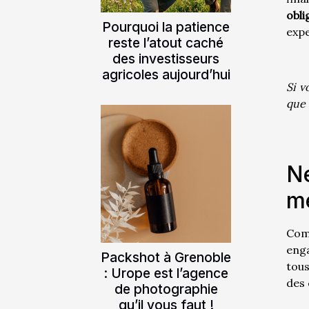
obli
Pourquoi la patience
expe
reste l’atout caché
des investisseurs
agricoles aujourd’hui
Si v
que 
Ne
me
Com
eng
Packshot à Grenoble
tous
: Urope est l’agence
des 
de photographie
qu’il vous faut !