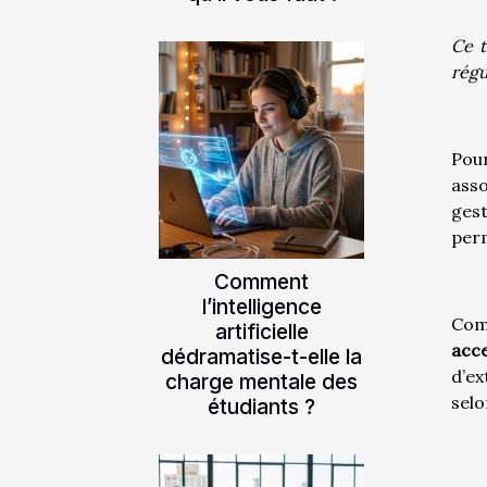
Ce t
régu
Pour
asso
gest
perm
Comment
l’intelligence
Com
artificielle
acce
dédramatise-t-elle la
d’ex
charge mentale des
selo
étudiants ?