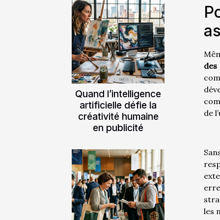
Po
as
Même
des 
com
déve
Quand l’intelligence
comp
artificielle défie la
de l
créativité humaine
en publicité
San
res
exte
erre
stra
les 