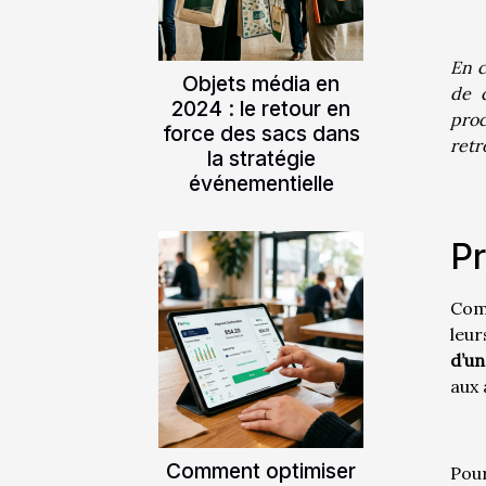
En c
Objets média en
de c
2024 : le retour en
proc
force des sacs dans
retr
la stratégie
événementielle
Pr
Comp
leur
d’un
aux 
Comment optimiser
Pour