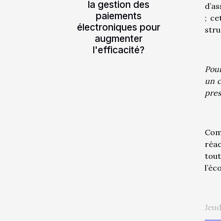
la gestion des
d’as
paiements
; ce
électroniques pour
stru
augmenter
l'efficacité?
Pour
un c
pres
Com
réac
tout
l’éc
Jeud