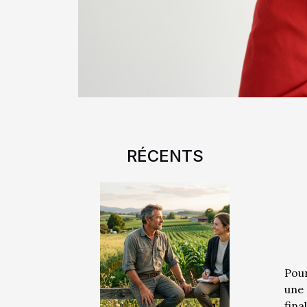
RÉCENTS
Pour
une 
fin