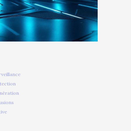
veillance
étection
nération
usions
tive