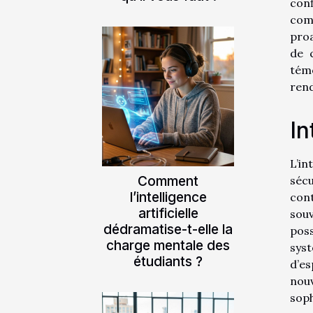
conf
comm
proa
de 
témo
rend
In
L’in
Comment
séc
l’intelligence
con
artificielle
souv
dédramatise-t-elle la
poss
charge mentale des
sys
étudiants ?
d’e
nouv
soph