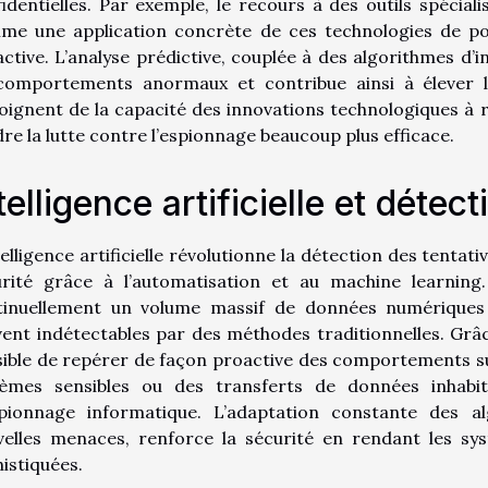
identielles. Par exemple, le recours à des outils spécia
e une application concrète de ces technologies de point
ctive. L’analyse prédictive, couplée à des algorithmes d’int
comportements anormaux et contribue ainsi à élever le
ignent de la capacité des innovations technologiques à r
re la lutte contre l’espionnage beaucoup plus efficace.
telligence artificielle et détect
telligence artificielle révolutionne la détection des tentat
urité grâce à l’automatisation et au machine learning
tinuellement un volume massif de données numériques af
ent indétectables par des méthodes traditionnelles. Grâc
ible de repérer de façon proactive des comportements su
tèmes sensibles ou des transferts de données inhabitu
spionnage informatique. L’adaptation constante des a
elles menaces, renforce la sécurité en rendant les sys
istiquées.