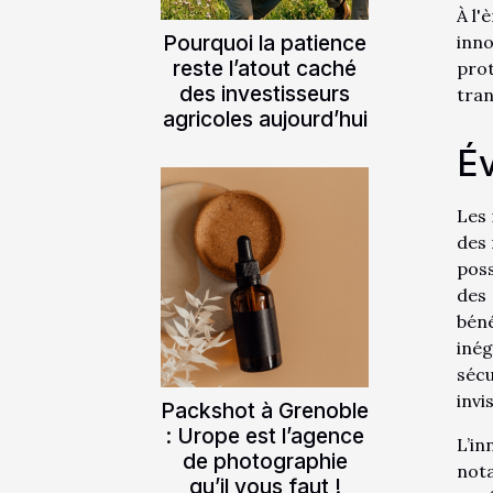
À l'
Pourquoi la patience
inn
reste l’atout caché
prot
des investisseurs
tran
agricoles aujourd’hui
Év
Les 
des 
pos
des 
bén
inég
sécu
invi
Packshot à Grenoble
: Urope est l’agence
L’in
de photographie
not
qu’il vous faut !