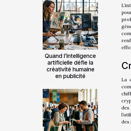
L’in
pour
prof
géné
comb
ren
effi
Quand l’intelligence
artificielle défie la
Cr
créativité humaine
en publicité
La c
com
chi
cryp
des 
l’ut
des 