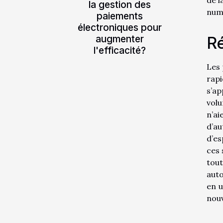
la gestion des
num
paiements
électroniques pour
augmenter
Ré
l'efficacité?
Les 
rapi
s’ap
vol
n’ai
d’au
d’es
ces 
tout
auto
en u
nouv