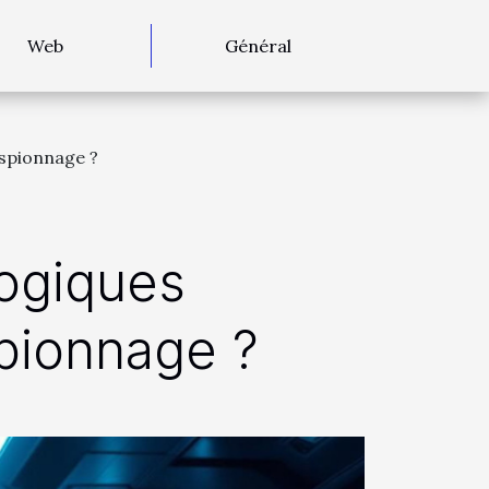
Web
Général
espionnage ?
ogiques
spionnage ?