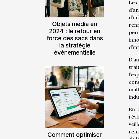
Les 
d’a
d’in
Objets média en
ren
2024 : le retour en
per
force des sacs dans
inno
la stratégie
d’in
événementielle
D’au
trai
l’es
cons
mul
indu
En 
révi
vei
renf
Comment optimiser
de l