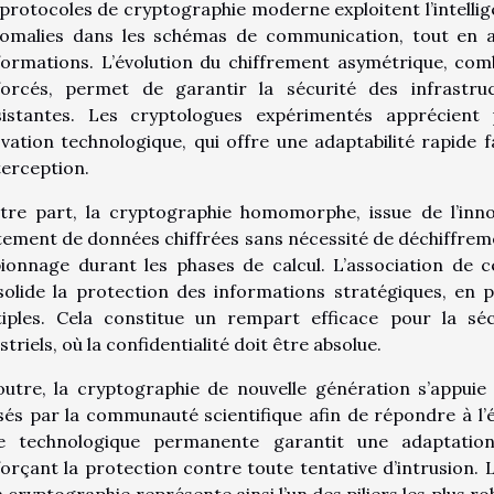
protocoles de cryptographie moderne exploitent l’intellige
nomalies dans les schémas de communication, tout en a
formations. L’évolution du chiffrement asymétrique, com
forcés, permet de garantir la sécurité des infrastr
sistantes. Les cryptologues expérimentés apprécient 
vation technologique, qui offre une adaptabilité rapide 
terception.
tre part, la cryptographie homomorphe, issue de l’inno
tement de données chiffrées sans nécessité de déchiffrement
pionnage durant les phases de calcul. L’association de
olide la protection des informations stratégiques, en pa
tiples. Cela constitue un rempart efficace pour la s
striels, où la confidentialité doit être absolue.
outre, la cryptographie de nouvelle génération s’appui
sés par la communauté scientifique afin de répondre à l’
lle technologique permanente garantit une adaptatio
orçant la protection contre toute tentative d’intrusion.
a cryptographie représente ainsi l’un des piliers les plus ro