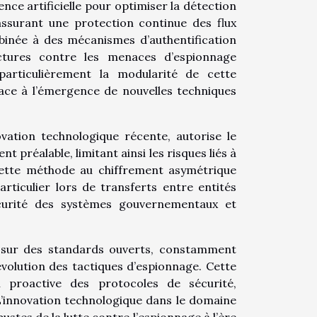
nce artificielle pour optimiser la détection
ssurant une protection continue des flux
binée à des mécanismes d’authentification
uctures contre les menaces d’espionnage
particulièrement la modularité de cette
face à l’émergence de nouvelles techniques
vation technologique récente, autorise le
 préalable, limitant ainsi les risques liés à
 cette méthode au chiffrement asymétrique
rticulier lors de transferts entre entités
écurité des systèmes gouvernementaux et
e sur des standards ouverts, constamment
évolution des tactiques d’espionnage. Cette
n proactive des protocoles de sécurité,
 L’innovation technologique dans le domaine
bustes de la lutte contre l’espionnage à l’ère