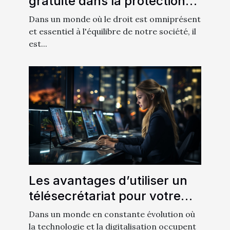
gratuite dans la protection
des droits des citoyens
Dans un monde où le droit est omniprésent
et essentiel à l'équilibre de notre société, il
est...
Les avantages d’utiliser un
télésecrétariat pour votre
entreprise
Dans un monde en constante évolution où
la technologie et la digitalisation occupent