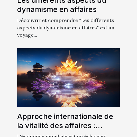
Les différents aspects du
dynamisme en affaires
Découvrir et comprendre "Les différents
aspects du dynamisme en affaires" est un
voyage...
Approche internationale de
la vitalité des affaires :
Comparaison entre l'Europe
L'économie mondiale est un échiquier