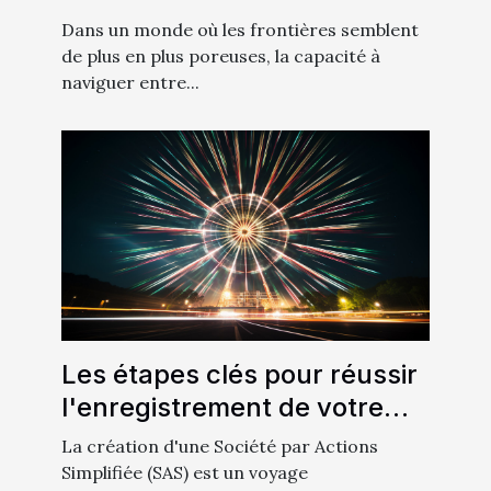
elles le succès dans les
Dans un monde où les frontières semblent
métiers itinérants ?
de plus en plus poreuses, la capacité à
naviguer entre...
Les étapes clés pour réussir
l'enregistrement de votre
SAS auprès des organismes
La création d'une Société par Actions
compétents
Simplifiée (SAS) est un voyage