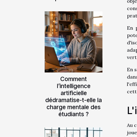
obje
cons
prat
En p
pote
d'is
adap
vert
En s
dan
Comment
l'ef
l’intelligence
cett
artificielle
dédramatise-t-elle la
charge mentale des
L'
étudiants ?
Au c
joue