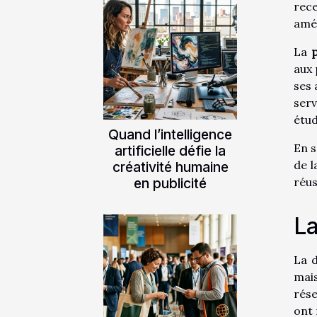
rec
amél
La
p
aux 
ses 
serv
étud
Quand l’intelligence
En s
artificielle défie la
de l
créativité humaine
en publicité
réus
La
La d
mai
rés
ont 