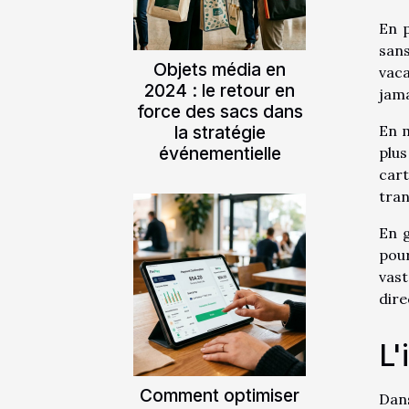
En p
sans
Objets média en
vac
2024 : le retour en
jama
force des sacs dans
la stratégie
En m
événementielle
plus
cart
tran
En g
pour
vas
dire
L'
Comment optimiser
Dans