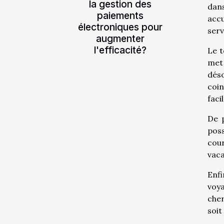
la gestion des
dans
paiements
accu
électroniques pour
serv
augmenter
l'efficacité?
Le t
met 
déso
coi
faci
De p
poss
cou
vaca
Enf
voya
cher
soit