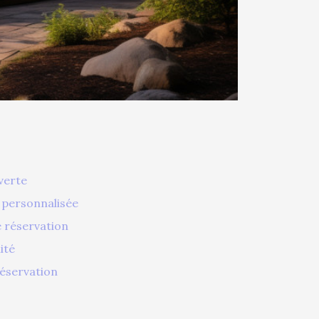
verte
t personnalisée
e réservation
ité
réservation