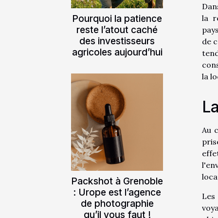
Dans
Pourquoi la patience
la 
reste l’atout caché
pays
des investisseurs
de c
agricoles aujourd’hui
ten
con
la l
La
Au 
pris
effe
l'en
loca
Packshot à Grenoble
: Urope est l’agence
Les
de photographie
voya
qu’il vous faut !