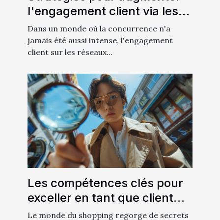
l'engagement client via les
réseaux sociaux
Dans un monde où la concurrence n'a
jamais été aussi intense, l'engagement
client sur les réseaux...
Les compétences clés pour
exceller en tant que client
mystère
Le monde du shopping regorge de secrets