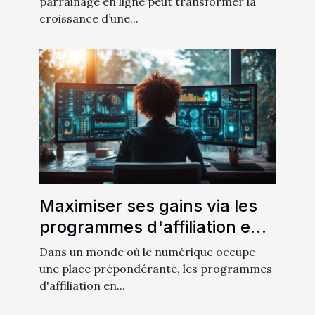
parrainage en ligne peut transformer la
croissance d’une...
Maximiser ses gains via les
programmes d'affiliation en
ligne
Dans un monde où le numérique occupe
une place prépondérante, les programmes
d'affiliation en...