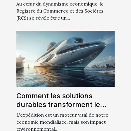
RCS dans le monde des
Au cœur du dynamisme économique, le
affaires
Registre du Commerce et des Sociétés
(RCS) se révèle être un...
Comment les solutions
durables transforment le
secteur de l'expédition
L'expédition est un moteur vital de notre
économie mondialisée, mais son impact
environnemental...