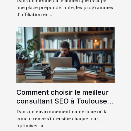
Dans un monde où le numérique occupe
une place prépondérante, les programmes
d'affiliation en...
Comment choisir le meilleur
consultant SEO à Toulouse
pour votre entreprise ?
Dans un environnement numérique où la
concurrence s’intensifie chaque jour,
optimiser la...