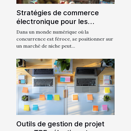
Stratégies de commerce
électronique pour les
marchés de niche comment
Dans un monde numérique où la
se démarquer et réussir
concurrence est féroce, se positionner sur
un marché de niche peut...
Outils de gestion de projet