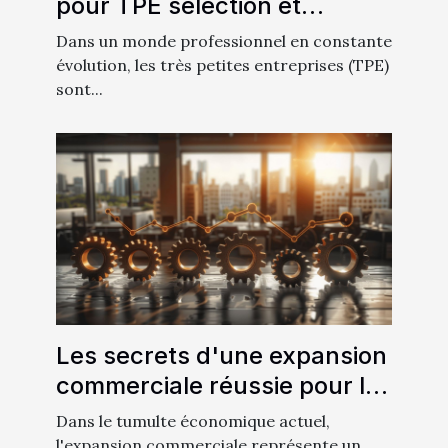
pour TPE sélection et
utilisation optimale
Dans un monde professionnel en constante
évolution, les très petites entreprises (TPE)
sont...
Les secrets d'une expansion
commerciale réussie pour les
entreprises en croissance
Dans le tumulte économique actuel,
l'expansion commerciale représente un