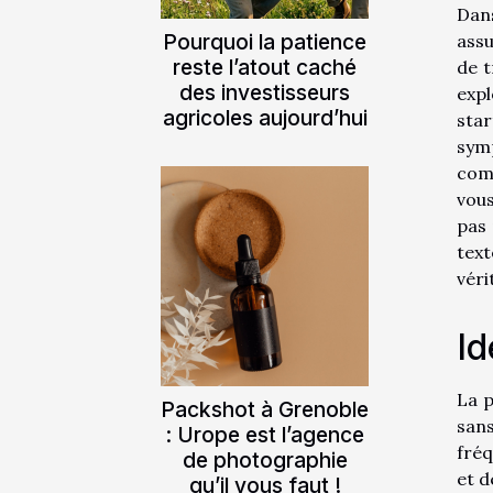
Dans
Pourquoi la patience
assu
reste l’atout caché
de t
des investisseurs
expl
agricoles aujourd’hui
sta
sym
comm
vous
pas 
tex
véri
Id
La p
Packshot à Grenoble
san
: Urope est l’agence
fréq
de photographie
et d
qu’il vous faut !