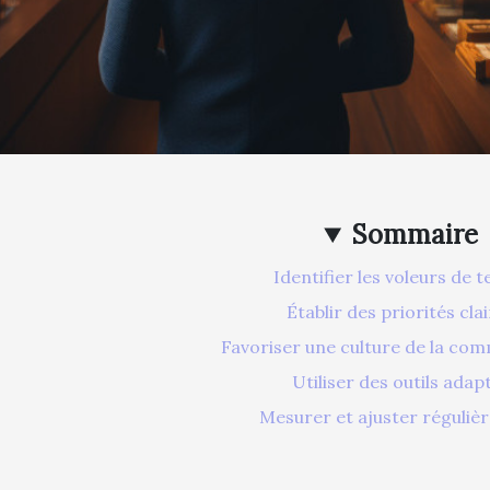
Sommaire
Identifier les voleurs de 
Établir des priorités cla
Favoriser une culture de la co
Utiliser des outils adap
Mesurer et ajuster réguliè