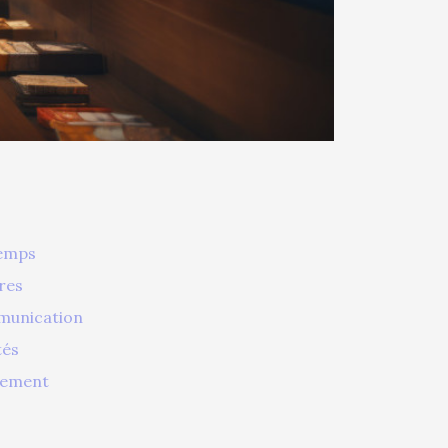
temps
ires
mmunication
tés
rement