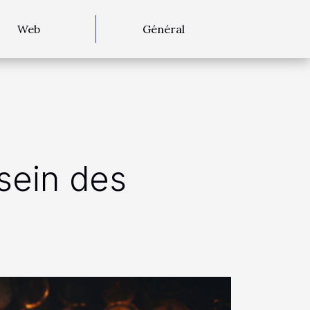
Web
Général
sein des