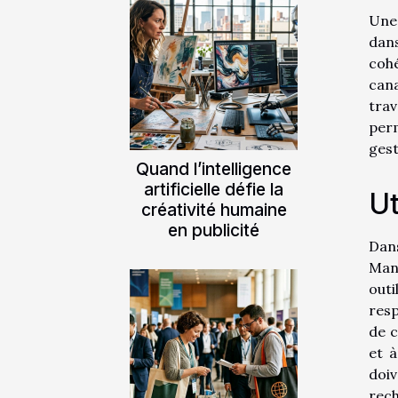
Une 
dan
cohé
can
tra
perm
gest
Quand l’intelligence
artificielle défie la
Ut
créativité humaine
en publicité
Dans
Man
out
resp
de c
et à
doiv
re