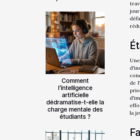
trav
jou
défi
rédu
Ét
Une 
d'in
conc
Comment
de l
l’intelligence
prio
artificielle
d'i
dédramatise-t-elle la
effo
charge mentale des
la j
étudiants ?
Fa