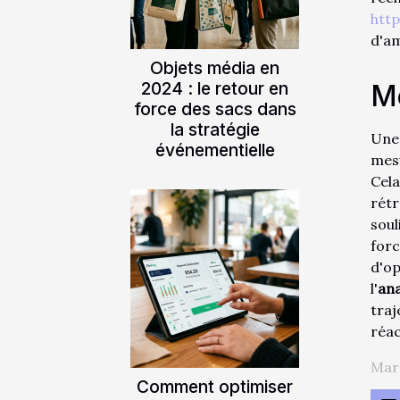
htt
d'am
Objets média en
2024 : le retour en
Me
force des sacs dans
la stratégie
Une
événementielle
mes
Cel
rétr
soul
forc
d'op
l'
an
traj
réac
Mard
Comment optimiser