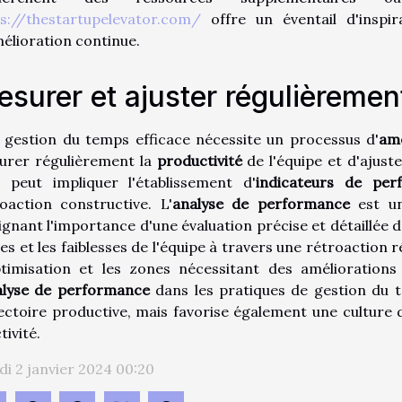
ps://thestartupelevator.com/
offre un éventail d'inspi
élioration continue.
surer et ajuster régulièremen
 gestion du temps efficace nécessite un processus d'
amé
urer régulièrement la
productivité
de l'équipe et d'ajust
a peut impliquer l'établissement d'
indicateurs de per
oaction constructive. L'
analyse de performance
est un
ignant l'importance d'une évaluation précise et détaillée de
es et les faiblesses de l'équipe à travers une rétroaction r
timisation et les zones nécessitant des améliorations 
alyse de performance
dans les pratiques de gestion du 
ectoire productive, mais favorise également une culture d
tivité.
i 2 janvier 2024 00:20