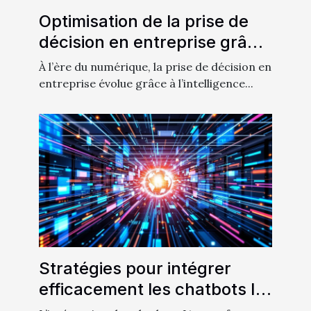
Optimisation de la prise de
décision en entreprise grâce
à l'IA
À l’ère du numérique, la prise de décision en
entreprise évolue grâce à l’intelligence...
Stratégies pour intégrer
efficacement les chatbots IA
dans les services clients