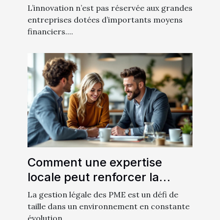
sans gros budget ?
L’innovation n’est pas réservée aux grandes
entreprises dotées d’importants moyens
financiers....
Comment une expertise
locale peut renforcer la
gestion légale des PME ?
La gestion légale des PME est un défi de
taille dans un environnement en constante
évolution....