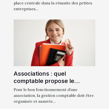
palettes dans leur logistique
place centrale dans la réussite des petites
entreprises...
?
Associations : quel
comptable propose le
meilleur prix par mois ?
Pour le bon fonctionnement d’une
association, la gestion comptable doit être
organisée et assurée...