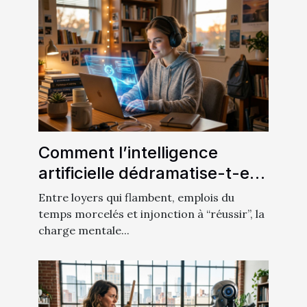
Comment l’intelligence
artificielle dédramatise-t-elle
la charge mentale des
Entre loyers qui flambent, emplois du
étudiants ?
temps morcelés et injonction à “réussir”, la
charge mentale...